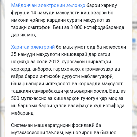
Майдончаи электронии эълонҳо
барои хариду
фурӯши 14 намуди маҳсулоти кишоварзӣ бо
имкони ҷойгир кардани сурати маҳсулот аз
тариқи сматрфон. Беш аз 3 000 истифодабаранда
дар як моҳ.
Харитаи электронӣ
бо маълумот оид ба истеҳсоли
35 намуди маҳсулоти кишоварзӣ дар сатҳи
ноҳияҳо аз соли 2012, суроғаҳои ширкатҳои
коркард, анборҳо, гармхонаҳо, агромағозаҳо ва
ғайра барои интихоби дурусти маблағгузорӣ,
банақшагирии истеҳсолот ва коркарди маҳсулот,
ташкили самарабахши ҷамъоварии ҳосил. Беш аз
500 мутахассис аз кишварҳои гуногун ҳар моҳ аз
ин барнома барои ҳалли вазифаҳои худ истифода
мебаранд.
Системаи машваратдиҳии фосилавӣ
ба
мутахассисони таълим, мушовирон ва бизнес