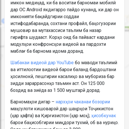
имкон медиҳад, ки ба воситаи барномаи мобилӣ
дар ОС Android якдигарро пайдо кунанд, ки дар он
имконияти бақайдгирии соддаи
истифодабаранда, сохтани профайл, баҳогузории
мушовир ва мутахассиси таълим ба назар
гирифта шудааст. Корҳо оид ба пайваст кардани
модулҳои конфронсҳои видеоӣ ва пардохти
маблағ ба барнома идома доранд.
Шабакаи видеоӣ дар YouTube
бо маводи таълимӣ
ва иттилоотии видеоӣ барои баланд бардоштани
ҳосилнокӣ, пешгирии касалиҳо ва мубориза бар
зидди зараррасонҳо таъмин аст. Он 125 000
боздид ва зиёда аз 1 500 муштарӣ дорад.
Барномаҳои дигар –
нархҳои чаканаи бозории
маҳсулоти кишоварзӣ дар шаҳрҳои Тоҷикистон
(ҳар ҳафта) ва Қирғизистон (ҳар моҳ);
ҳисобкунак
барои баҳисобгирии миқдори тухмӣ, об ва нуриҳо.