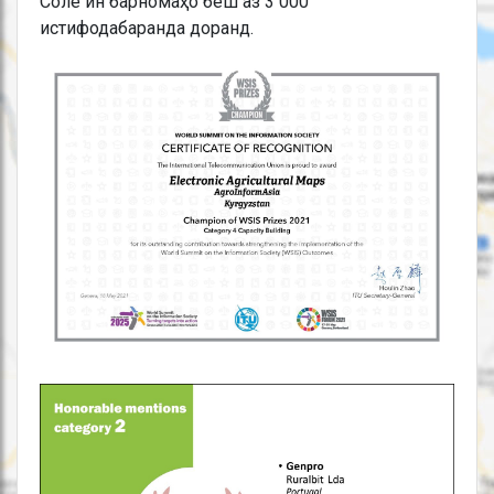
Соле ин барномаҳо беш аз 3 000
истифодабаранда доранд.