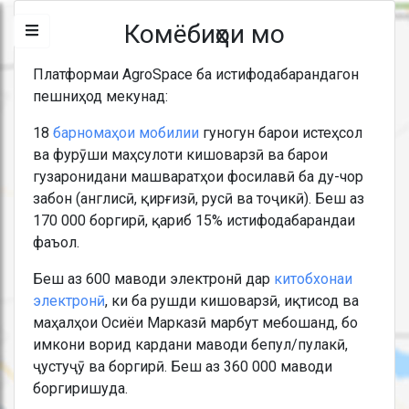
Комёбиҳои мо
Платформаи AgroSpace ба истифодабарандагон
пешниҳод мекунад:
18
барномаҳои мобилии
гуногун барои истеҳсол
ва фурӯши маҳсулоти кишоварзӣ ва барои
гузаронидани машваратҳои фосилавӣ ба ду-чор
забон (англисӣ, қирғизӣ, русӣ ва тоҷикӣ). Беш аз
170 000 боргирӣ, қариб 15% истифодабарандаи
фаъол.
Беш аз 600 маводи электронӣ дар
китобхонаи
электронӣ
, ки ба рушди кишоварзӣ, иқтисод ва
маҳалҳои Осиёи Марказӣ марбут мебошанд, бо
имкони ворид кардани маводи бепул/пулакӣ,
ҷустуҷӯ ва боргирӣ. Беш аз 360 000 маводи
боргиришуда.